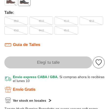
Talle:
39.0
40.0
41.0
42.0
43.0
44.0
45.0
Guia de Talles
Elegí tu talle
Envio express CABA / GBA.
Si compras ahora lo recibiras
el lunes 10
Envío Gratis
Ver stock en locales
Zapato Hush Puppies Benedetto en cuero vacuno soft negro,