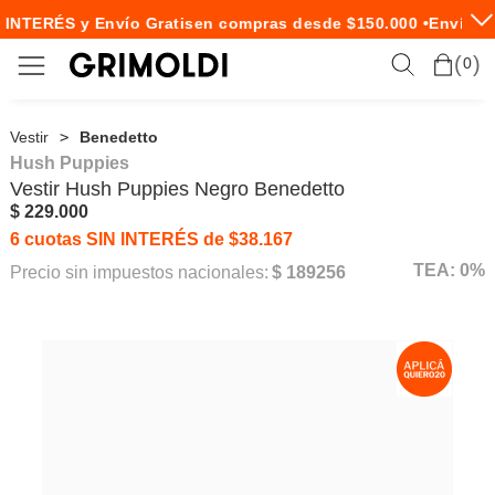
 INTERÉS y Envío Gratis
en compras desde $150.000 •
Envío Ex
0
Vestir
Benedetto
Hush Puppies
Vestir
Hush Puppies
Negro Benedetto
$ 229.000
6 cuotas SIN INTERÉS de $38.167
TEA: 0%
Precio sin impuestos nacionales:
$ 189256