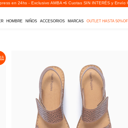
ess en 24hs - Exclusivo AMBA •
6 Cuotas SIN INTERÉS y Envío Gr
ER
HOMBRE
NIÑOS
ACCESORIOS
MARCAS
OUTLET HASTA 50%OF