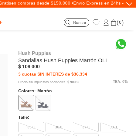
atis
en compras desde $150.000 •
Envío Express en 24hs - Exclus
0
F
Hush Puppies
Sandalias
Hush Puppies
Marrón OLI
$ 109.000
3 cuotas SIN INTERÉS de $36.334
TEA: 0%
Precio sin impuestos nacionales:
$ 90082
Colores:
Marrón
Talle:
35.0
36.0
37.0
38.0