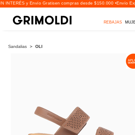
 INTERÉS y Envío Gratis
en compras desde $150.000 •
Envío Expr
REBAJAS
MUJ
Sandalias
OLI