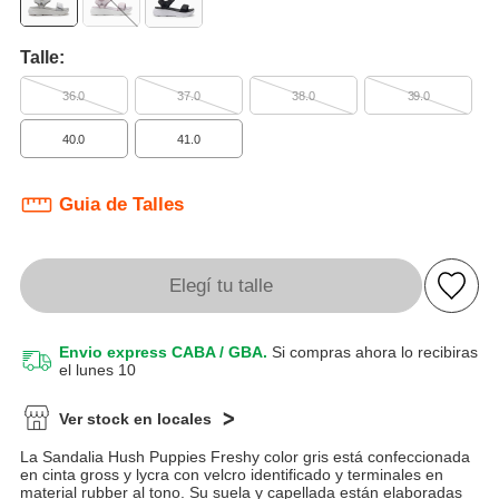
Talle:
36.0
37.0
38.0
39.0
40.0
41.0
Guia de Talles
Elegí tu talle
Envio express CABA / GBA.
Si compras ahora lo recibiras
el lunes 10
Ver stock en locales
La Sandalia Hush Puppies Freshy color gris está confeccionada
en cinta gross y lycra con velcro identificado y terminales en
material rubber al tono. Su suela y capellada están elaboradas