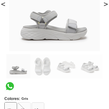
<
>
Colores:
Gris