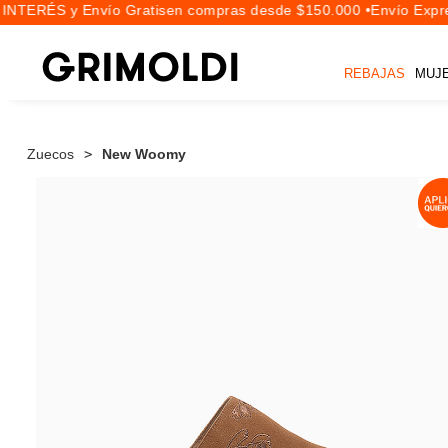
INTERÉS y Envío Gratis
en compras desde $150.000 •
Envío Expres
REBAJAS
MUJ
Zuecos
New Woomy