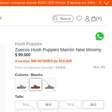
is
en compras desde $150.000 •
Envío Express en 24hs - Exclusiv
0
F
Hush Puppies
Zuecos
Hush Puppies
Marrón New Woomy
$ 99.000
3 cuotas SIN INTERÉS de $33.000
TEA: 0%
Precio sin impuestos nacionales:
$ 81818
Colores:
Marrón
Talle:
35.0
36.0
37.0
38.0