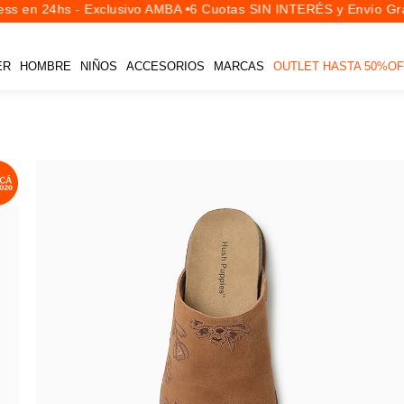
s en 24hs - Exclusivo AMBA •
6 Cuotas SIN INTERÉS y Envío Grat
ER
HOMBRE
NIÑOS
ACCESORIOS
MARCAS
OUTLET HASTA 50%OF