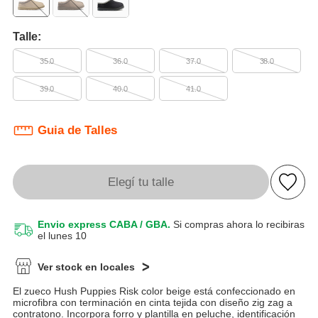
Talle:
35.0
36.0
37.0
38.0
39.0
40.0
41.0
Guia de Talles
Elegí tu talle
Envio express CABA / GBA.
Si compras ahora lo recibiras
el lunes 10
Ver stock en locales
El zueco Hush Puppies Risk color beige está confeccionado en
microfibra con terminación en cinta tejida con diseño zig zag a
contratono. Incorpora forro y plantilla en peluche, identificación