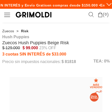
N INTERÉS y Envío Gratis
en compras desde $150.000 •
Envío 
0
Zuecos
Risk
Hush Puppies
Zuecos
Hush Puppies
Beige Risk
$ 129.000
$ 99.000
23% OFF
3 cuotas SIN INTERÉS de $33.000
TEA: 0%
Precio sin impuestos nacionales:
$ 81818