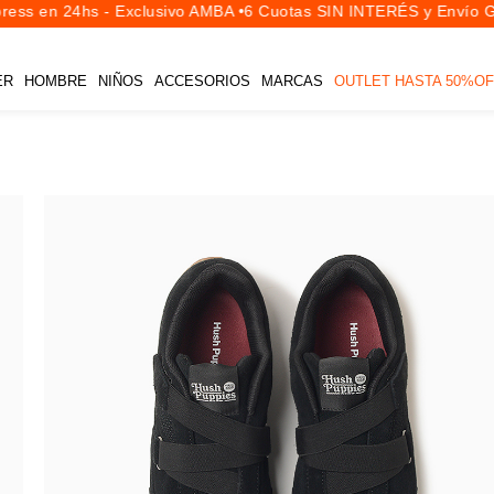
ess en 24hs - Exclusivo AMBA •
6 Cuotas SIN INTERÉS y Envío Gra
ER
HOMBRE
NIÑOS
ACCESORIOS
MARCAS
OUTLET HASTA 50%OF