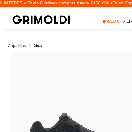
 INTERÉS y Envío Gratis
en compras desde $150.000 •
Envío Expr
REBAJAS
MUJ
Zapatillas
Sira