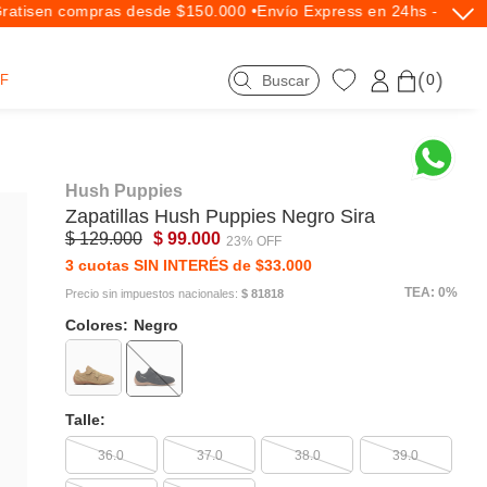
tis
en compras desde $150.000 •
Envío Express en 24hs - Exclus
0
F
Hush Puppies
Zapatillas
Hush Puppies
Negro Sira
$ 129.000
$ 99.000
23% OFF
3 cuotas SIN INTERÉS de $33.000
TEA: 0%
Precio sin impuestos nacionales:
$ 81818
Colores:
Negro
Talle:
36.0
37.0
38.0
39.0