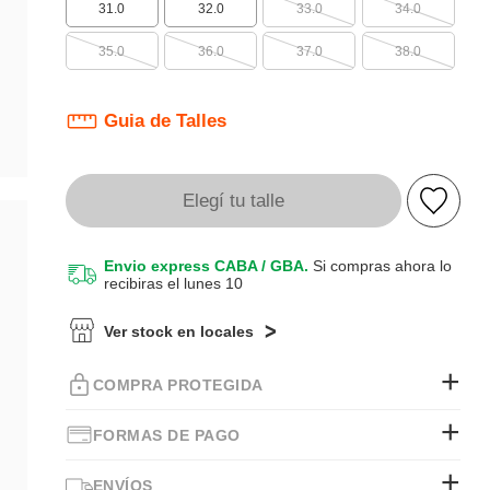
31.0
32.0
33.0
34.0
35.0
36.0
37.0
38.0
Guia de Talles
Elegí tu talle
Envio express CABA / GBA.
Si compras ahora lo
recibiras el lunes 10
Ver stock en locales
COMPRA PROTEGIDA
FORMAS DE PAGO
ENVÍOS