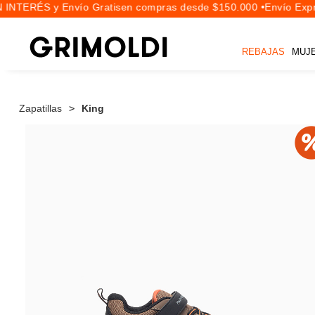
INTERÉS y Envío Gratis
en compras desde $150.000 •
Envío Expre
REBAJAS
MUJ
Zapatillas
King