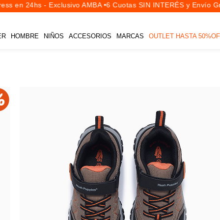
ss en 24hs - Exclusivo AMBA •
6 Cuotas SIN INTERÉS y Envío Gra
ER
HOMBRE
NIÑOS
ACCESORIOS
MARCAS
OUTLET HASTA 50%OF