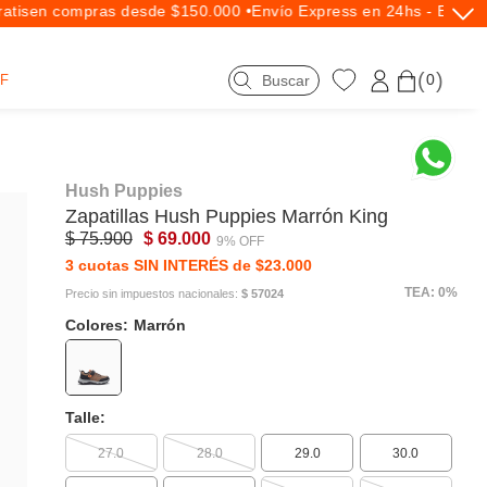
tis
en compras desde $150.000 •
Envío Express en 24hs - Exclusi
0
F
Hush Puppies
Zapatillas
Hush Puppies
Marrón King
$ 75.900
$ 69.000
9% OFF
3 cuotas SIN INTERÉS de $23.000
TEA: 0%
Precio sin impuestos nacionales:
$ 57024
Colores:
Marrón
Talle:
27.0
28.0
29.0
30.0